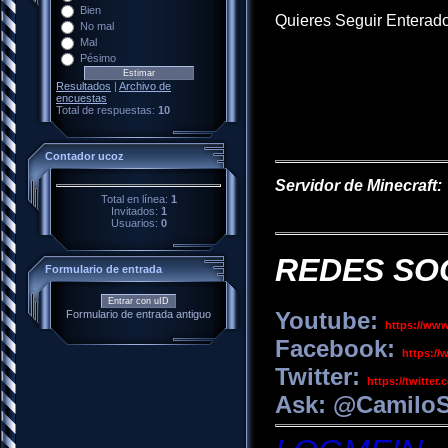
Bien
Quieres Seguir Enterado
No mal
Mal
Pésimo
Resultados
|
Archivo de
encuestas
Total de respuestas:
10
Contador ucoz
Servidor de Minecraft:
Total en línea:
1
Invitados:
1
Usuarios:
0
REDES SO
Formulario de entrada
Entrar con uID
Youtube:
Formulario de entrada antiguo
https://ww
Facebook:
https:/
Twitter:
https://twitte
Ask: @Camilo