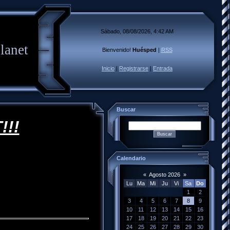
Sábado, 08/08/2026, 4:42 AM
lanet
Bienvenido!
Huésped
|
RSS
Inicio
|
Registrarse
|
Entrada
Buscar
!!!
Calendario
«
Agosto 2026
»
Lu
Ma
Mi
Ju
Vi
Sa
Do
1
2
3
4
5
6
7
8
9
10
11
12
13
14
15
16
17
18
19
20
21
22
23
24
25
26
27
28
29
30