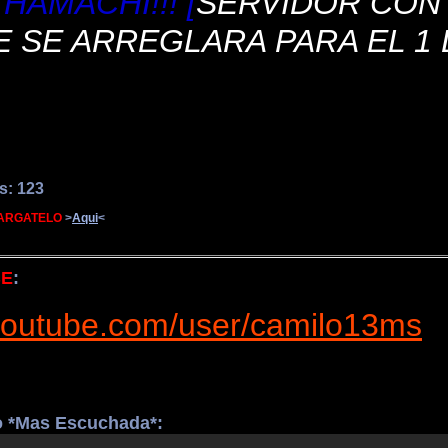
HAMACHI!!! [
SERVIDOR CO
 SE ARREGLARA PARA EL 1
s: 123
ARGATELO
>
A
qui
<
BE
:
youtube.com/user/camilo13ms
!
o *Mas Escuchada*: