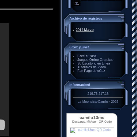
31
Archivo de registros
2014 Marzo
uCoz y unet
Cree su sitio
Juegos Online Gratuitos
Su Escritorio en Línea
Tutoriales de Video
Fan Page de uCoz
Informacion!
216.73.217.18
La Moonsica-Camilo - 2026
camilo13ms
Descarga Mi App - QR Code