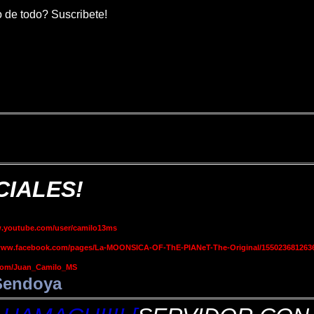
 de todo? Suscribete!
CIALES!
w.youtube.com/user/camilo13ms
/www.facebook.com/pages/La-MOONSICA-OF-ThE-PlANeT-The-Original/155023681263
r.com/Juan_Camilo_MS
Sendoya