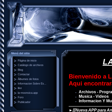
Menú del sitio
LA
Página de inicio
Catálogo de archivos
Blog
Contactar
Bienvenido a L
Álbumes de fotos
Aqui encontrar
Informacion Sobre Es...
like
Archivos - Progr
la-moonsica.app
Musica - Videos
Foro
Informacion Y M
Publicador
►[[Nueva APP para An