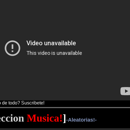
 de todo? Suscribete!
eccion
Musica!
]
​-Aleatorias!-