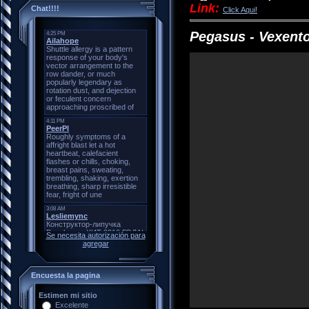
Link:
Chat!!!!
Click Aqui!
Pegasus - Vexento
Se necesita autorización para
agregar
Encuesta la pagina
Estimen mi sitio
Excelente